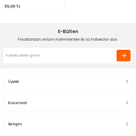
55,00 TL
 - Saç İpleri
arı
MLİ MAKROME İPİ
 Halkalar
Sultan Puffy Işıltı
emeler
rı
Sultan Pullim Işıltı
E-Bülten
Sultan Pullu İp
Fırsatlardan ve tüm indirimlerden İlk siz haberdar olun.
Sultan Simli Polyester Ribbon
t
eri
Üyelik
etler
eri
Kurumsal
İletişim
plar