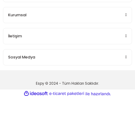
 - Saç İpleri
arı
MLİ MAKROME İPİ
 Halkalar
Sultan Puffy Işıltı
Kurumsal
emeler
rı
Sultan Pullim Işıltı
İletişim
Sultan Pullu İp
Sultan Simli Polyester Ribbon
Sosyal Medya
t
eri
Espy © 2024 - Tüm Hakları Saklıdır.
ideasoft
ile
e-
etler
eri
hazırlandı.
ticaret
paketleri
plar