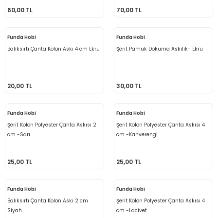
60,00 TL
70,00 TL
 - Saç İpleri
arı
MLİ MAKROME İPİ
 Halkalar
Sultan Puffy Işıltı
emeler
rı
Sultan Pullim Işıltı
Funda Hobi
Funda Hobi
Balıksırtı Çanta Kolon Askı 4 cm Ekru
Şerit Pamuk Dokuma Askılık- Ekru
Sultan Pullu İp
Sultan Simli Polyester Ribbon
20,00 TL
30,00 TL
Funda Hobi
Funda Hobi
Şerit Kolon Polyester Çanta Askısı 2
Şerit Kolon Polyester Çanta Askısı 4
t
eri
cm -Sarı
cm -Kahverengi
etler
eri
25,00 TL
25,00 TL
Funda Hobi
Funda Hobi
Balıksırtı Çanta Kolon Askı 2 cm
Şerit Kolon Polyester Çanta Askısı 4
plar
Siyah
cm -Lacivet