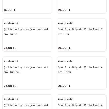
Ahşap Burslar
15,00 TL
25,00 TL
Funda Hobi
Funda Hobi
leri
Şerit Kolon Polyester Çanta Askısı 4
Şerit Kolon Polyester Çanta Askısı 2
cm -Füme
cm -Lila
ı Setleri
na (Peluş İp)
25,00 TL
25,00 TL
Askılar
ster Makrome İpi
Funda Hobi
Funda Hobi
emesi
ş
Şerit Kolon Polyester Çanta Askısı 2
Şerit Kolon Polyester Çanta Askısı 4
cm -Turuncu
cm -Taba
tlar & Çanta Süsleri
25,00 TL
25,00 TL
ler
Funda Hobi
Funda Hobi
Şerit Kolon Polyester Çanta Askısı 4
Şerit Kolon Polyester Çanta Askısı 4