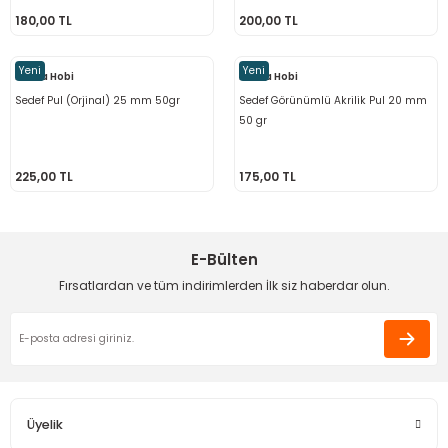
180,00 TL
200,00 TL
 - Saç İpleri
arı
MLİ MAKROME İPİ
 Halkalar
Sultan Puffy Işıltı
Yeni
Yeni
emeler
rı
Sultan Pullim Işıltı
Funda Hobi
Funda Hobi
Sedef Pul (Orjinal) 25 mm 50gr
Sedef Görünümlü Akrilik Pul 20 mm
Sultan Pullu İp
50 gr
Sultan Simli Polyester Ribbon
225,00 TL
175,00 TL
E-Bülten
t
eri
Fırsatlardan ve tüm indirimlerden İlk siz haberdar olun.
etler
eri
plar
Üyelik