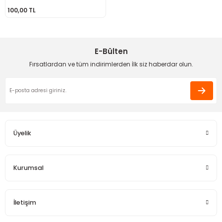
100,00 TL
 - Saç İpleri
arı
MLİ MAKROME İPİ
 Halkalar
Sultan Puffy Işıltı
emeler
rı
Sultan Pullim Işıltı
E-Bülten
Sultan Pullu İp
Fırsatlardan ve tüm indirimlerden İlk siz haberdar olun.
Sultan Simli Polyester Ribbon
t
eri
Üyelik
etler
eri
Kurumsal
İletişim
plar