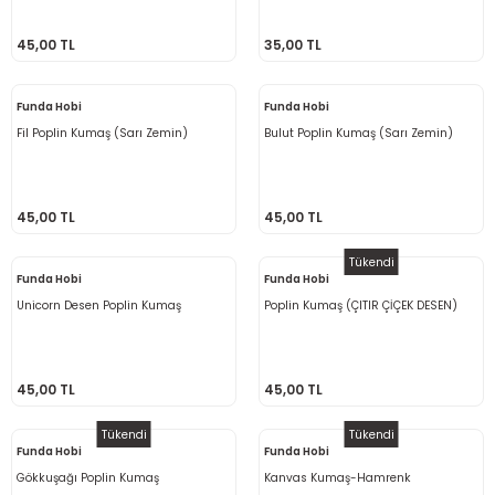
Ahşap Burslar
45,00 TL
35,00 TL
Funda Hobi
Funda Hobi
leri
Fil Poplin Kumaş (Sarı Zemin)
Bulut Poplin Kumaş (Sarı Zemin)
ı Setleri
na (Peluş İp)
45,00 TL
45,00 TL
Askılar
ster Makrome İpi
Tükendi
Funda Hobi
Funda Hobi
emesi
ş
Unicorn Desen Poplin Kumaş
Poplin Kumaş (ÇITIR ÇİÇEK DESEN)
tlar & Çanta Süsleri
45,00 TL
45,00 TL
ler
Tükendi
Tükendi
Funda Hobi
Funda Hobi
Gökkuşağı Poplin Kumaş
Kanvas Kumaş-Hamrenk