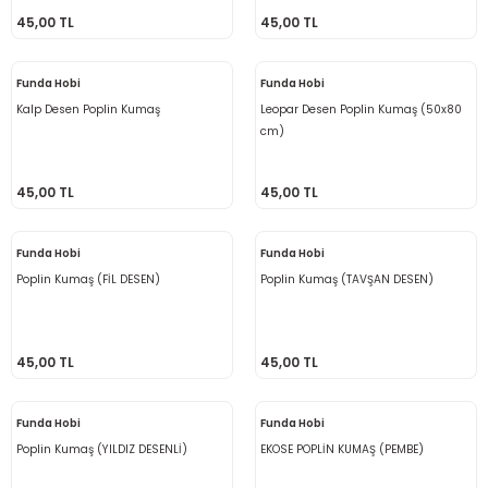
45,00 TL
45,00 TL
 - Saç İpleri
arı
MLİ MAKROME İPİ
 Halkalar
Sultan Puffy Işıltı
emeler
rı
Sultan Pullim Işıltı
Funda Hobi
Funda Hobi
Kalp Desen Poplin Kumaş
Leopar Desen Poplin Kumaş (50x80
Sultan Pullu İp
cm)
Sultan Simli Polyester Ribbon
45,00 TL
45,00 TL
Funda Hobi
Funda Hobi
Poplin Kumaş (FİL DESEN)
Poplin Kumaş (TAVŞAN DESEN)
t
eri
etler
eri
45,00 TL
45,00 TL
Funda Hobi
Funda Hobi
Poplin Kumaş (YILDIZ DESENLİ)
EKOSE POPLİN KUMAŞ (PEMBE)
plar