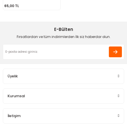
65,00 TL
 - Saç İpleri
arı
MLİ MAKROME İPİ
 Halkalar
Sultan Puffy Işıltı
emeler
rı
Sultan Pullim Işıltı
E-Bülten
Sultan Pullu İp
Fırsatlardan ve tüm indirimlerden İlk siz haberdar olun.
Sultan Simli Polyester Ribbon
t
eri
Üyelik
etler
eri
Kurumsal
İletişim
plar