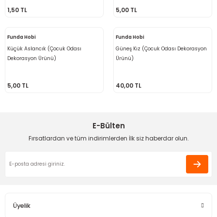
1,50 TL
5,00 TL
 - Saç İpleri
arı
MLİ MAKROME İPİ
 Halkalar
Sultan Puffy Işıltı
emeler
rı
Sultan Pullim Işıltı
Funda Hobi
Funda Hobi
Küçük Aslancık (Çocuk Odası
Güneş Kız (Çocuk Odası Dekorasyon
Dekorasyon Ürünü)
Sultan Pullu İp
Ürünü)
Sultan Simli Polyester Ribbon
5,00 TL
40,00 TL
E-Bülten
t
eri
Fırsatlardan ve tüm indirimlerden İlk siz haberdar olun.
etler
eri
plar
Üyelik