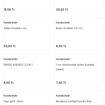
Ahşap Burslar
15,00 TL
30,00 TL
Funda Hobi
Funda Hobi
leri
Saten Kurdele 1 cm
Keten Kurdele-2.5 cm
ı Setleri
na (Peluş İp)
30,00 TL
8,00 TL
Askılar
ster Makrome İpi
Funda Hobi
Funda Hobi
emesi
ş
DANTEL KURDELE (2 CM )
1 cm Handmade Saten Kurdele
(Gold)
tlar & Çanta Süsleri
6,00 TL
7,00 TL
ler
Funda Hobi
Funda Hobi
Taşlı Şerit- Kalın
Bandana Lastiği/Lastikli Biye