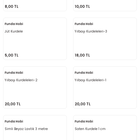
8,00 TL
10,00 TL
 - Saç İpleri
arı
MLİ MAKROME İPİ
 Halkalar
Sultan Puffy Işıltı
emeler
rı
Sultan Pullim Işıltı
Funda Hobi
Funda Hobi
Jüt Kurdele
Yılbaşı Kurdeleleri-3
Sultan Pullu İp
Sultan Simli Polyester Ribbon
5,00 TL
18,00 TL
Funda Hobi
Funda Hobi
Yılbaşı Kurdeleleri-2
Yılbaşı Kurdeleleri-1
t
eri
etler
eri
20,00 TL
20,00 TL
Funda Hobi
Funda Hobi
Simli Beyaz Lastik 3 metre
Saten Kurdele 1 cm
plar