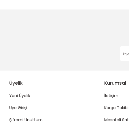
Apple User | 06/03/2026
Ürün fiyatı diğer sitelerden daha pahalı.
Bu ürüne benzer farklı alternatifler olmalı.
Harıka çok hızlı gönderim
260,00 TL
85,00 TL
Eda Orhan | 16/01/2026
Funda Hobi
Funda Hobi
Çanta Kulpu 12 cm SİYAH
Çanta Kulpu 12 cm Gri
Deneyimini Paylaş
85,00 TL
85,00 TL
Üyelik
Kurumsal
Yeni Üyelik
İletişim
Üye Girişi
Kargo Takibi
Şifremi Unuttum
Mesafeli Sat