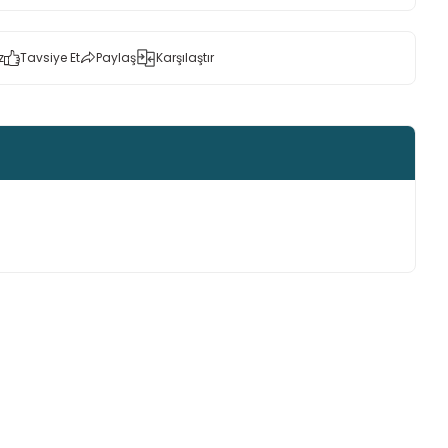
z
Tavsiye Et
Paylaş
Karşılaştır
ımıza iletebilirsiniz.
 Hobi
Funda Hobi
anta Kulpu Antrasit
D Model Çanta Kulp-Gold