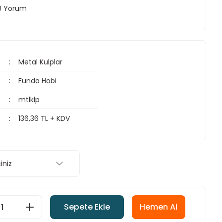
 0 Yorum
Metal Kulplar
Funda Hobi
mtlklp
136,36 TL + KDV
Sepete Ekle
Hemen Al