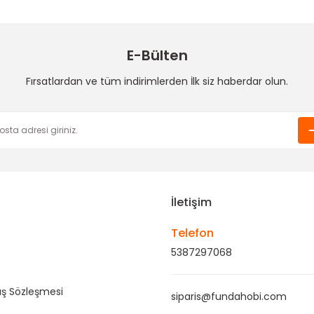
85,00 TL
85,00 TL
85,00
E-Bülten
Tükendi
Tükendi
Funda Hobi
Funda Hobi
Fırsatlardan ve tüm indirimlerden İlk siz haberdar olun.
İncli Çanta Sapı
Simetrik Çanta Kulp-Gold
Gönder
25,00 TL
45,00 TL
İletişim
Telefon
5387297068
ış Sözleşmesi
siparis@fundahobi.com