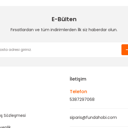
3,00 TL
8,00 TL
5,00 TL
E-Bülten
nda Hobi
Fırsatlardan ve tüm indirimlerden İlk siz haberdar olun.
lantı Zinciri Gold
Gönder
,00 TL
İletişim
Telefon
5387297068
ış Sözleşmesi
siparis@fundahobi.com
üvenlik