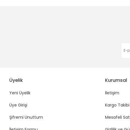
Ürün fiyatı diğer sitelerden daha pahalı.
Bu ürüne benzer farklı alternatifler olmalı.
Harıka çok hızlı gönderim
30,00 TL
30,00 TL
30,00 TL
Eda Orhan | 16/01/2026
Funda Hobi
Funda Hobi
Fu
FLOŞ İP
Şarj Kablo Koruyucu-Spiral Figür
Bağ
Deneyimini Paylaş
2,00 TL
15,00 TL
15
Üyelik
Kurumsal
Yeni Üyelik
İletişim
Üye Girişi
Kargo Takibi
Şifremi Unuttum
Mesafeli Sat
İletişim Formu
Gizlilik ve G