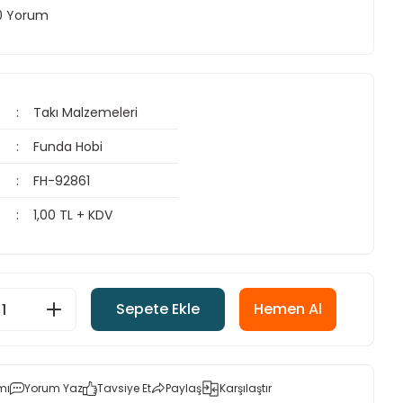
 0 Yorum
Takı Malzemeleri
Funda Hobi
FH-92861
1,00 TL + KDV
Sepete Ekle
Hemen Al
mı
Yorum Yaz
Tavsiye Et
Paylaş
Karşılaştır