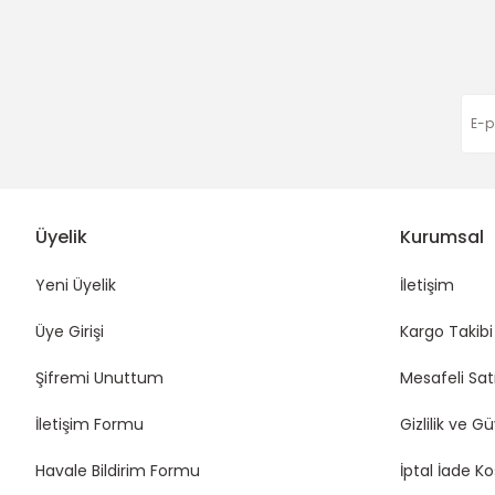
Eda Orhan | 16/01/2026
Funda Hobi
Funda Hobi
Funda H
Simli Saten Kurdele
Ekose Saten Kurdele
Grogren
Deneyimini Paylaş
40,00 TL
20,00 TL
50,00 
Üyelik
Kurumsal
Yeni Üyelik
İletişim
Üye Girişi
Kargo Takibi
Şifremi Unuttum
Mesafeli Sat
İletişim Formu
Gizlilik ve G
Havale Bildirim Formu
İptal İade Ko