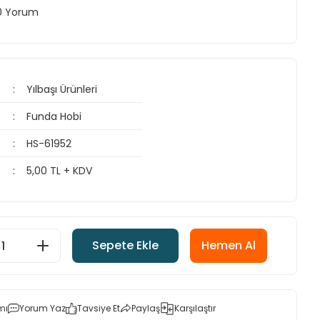
 0 Yorum
Yılbaşı Ürünleri
Funda Hobi
HS-61952
5,00 TL + KDV
Sepete Ekle
Hemen Al
mı
Yorum Yaz
Tavsiye Et
Paylaş
Karşılaştır