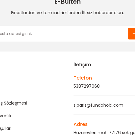
E-Bülten
obi
Funda Hobi
Fırsatlardan ve tüm indirimlerden İlk siz haberdar olun.
 Kurdele-2 cm
Kordon İp
Gönder
TL
8,00 TL
İletişim
Telefon
5387297068
ış Sözleşmesi
siparis@fundahobi.com
üvenlik
Adres
şullari
Huzurevleri mah 77176 sok gü