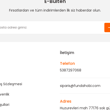
E-Bülten
Fırsatlardan ve tüm indirimlerden İlk siz haberdar olun.
Gönder
İletişim
Telefon
5387297068
ış Sözleşmesi
siparis@fundahobi.com
üvenlik
Adres
şullari
Huzurevleri mah 77176 sok gü