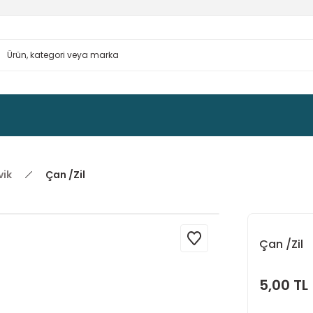
vik
Çan /Zil
Çan /Zil
5,00 TL