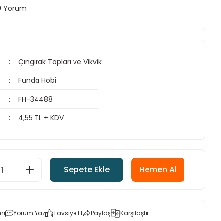
 0 Yorum
Çıngırak Topları ve Vikvik
Funda Hobi
FH-34488
4,55 TL + KDV
Sepete Ekle
Hemen Al
mı
Yorum Yaz
Tavsiye Et
Paylaş
Karşılaştır