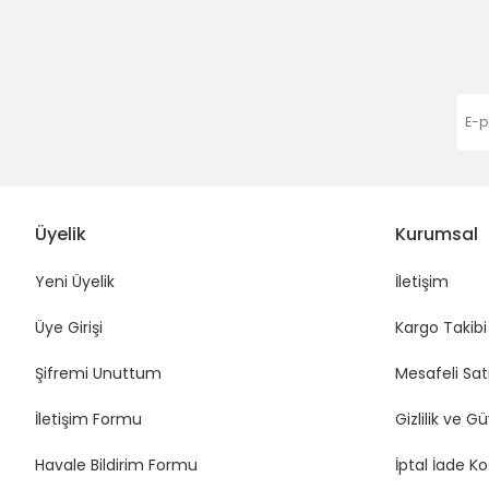
Eda Orhan | 16/01/2026
Deneyimini Paylaş
Üyelik
Kurumsal
Yeni Üyelik
İletişim
Üye Girişi
Kargo Takibi
Şifremi Unuttum
Mesafeli Sat
İletişim Formu
Gizlilik ve G
Havale Bildirim Formu
İptal İade Ko