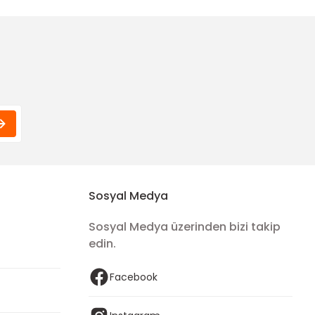
20,00 TL
Funda Hobi
Çanta Püskül (Gold Aksesuar)
35,00 TL
Sosyal Medya
Sosyal Medya üzerinden bizi takip
edin.
Facebook