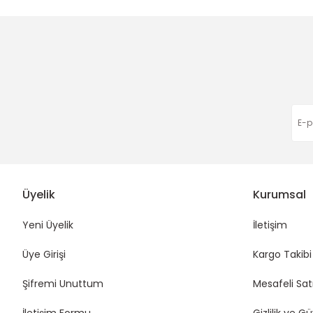
Ürün fiyatı diğer sitelerden daha pahalı.
Bu ürüne benzer farklı alternatifler olmalı.
Harıka çok hızlı gönderim
40,00 TL
40,00 TL
Eda Orhan | 16/01/2026
Funda Hobi
Funda Hobi
Çanta Elçik (Nikel Aksesuar)
Çanta Küçültme Aparatı /Cluc
Deneyimini Paylaş
35,00 TL
40,00 TL
Funda Hobi
Üyelik
Kurumsal
Çanta Süsü-Anahtarlık model3
Yeni Üyelik
İletişim
Üye Girişi
Kargo Takibi
45,00 TL
Şifremi Unuttum
Mesafeli Sat