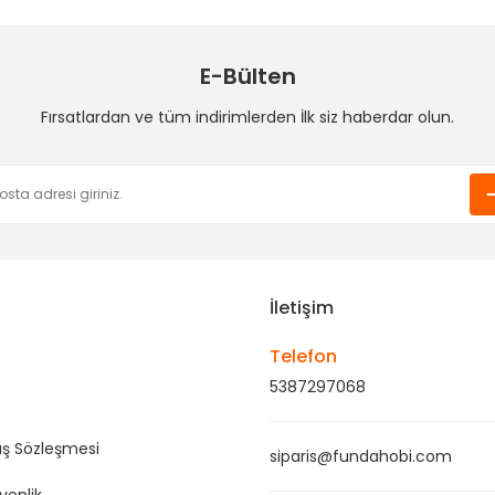
35,00 TL
30,00 TL
E-Bülten
Funda Hobi
Fırsatlardan ve tüm indirimlerden İlk siz haberdar olun.
h Kemeri (Gri)
Çanta Küçültme Aparatı/Cluch Kemeri (Gold)
Gönder
40,00 TL
İletişim
Telefon
5387297068
ış Sözleşmesi
siparis@fundahobi.com