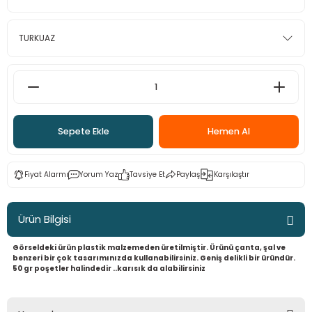
 - Saç İpleri
arı
MLİ MAKROME İPİ
 Halkalar
Sultan Puffy Işıltı
emeler
rı
Sultan Pullim Işıltı
Sultan Pullu İp
Sultan Simli Polyester Ribbon
Sepete Ekle
Hemen Al
Fiyat Alarmı
Yorum Yaz
Tavsiye Et
Paylaş
Karşılaştır
t
eri
Ürün Bilgisi
etler
eri
Görseldeki ürün plastik malzemeden üretilmiştir. Ürünü çanta, şal ve
benzeri bir çok tasarımınızda kullanabilirsiniz. Geniş delikli bir üründür.
50 gr poşetler halindedir ..karısık da alabilirsiniz
plar