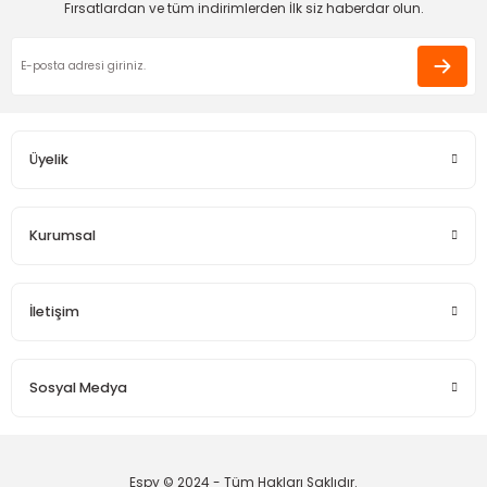
Fırsatlardan ve tüm indirimlerden İlk siz haberdar olun.
Bu ürüne benzer farklı alternatifler olmalı.
Apple User | 06/03/2026
110,00 TL
Harıka çok hızlı gönderim
Eda Orhan | 16/01/2026
Üyelik
Gönder
Deneyimini Paylaş
Kurumsal
İletişim
Sosyal Medya
Espy © 2024 - Tüm Hakları Saklıdır.