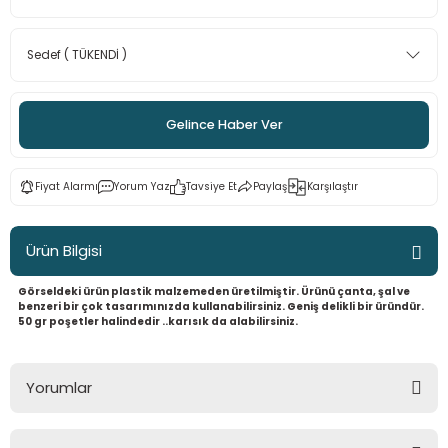
 - Saç İpleri
arı
MLİ MAKROME İPİ
 Halkalar
Sultan Puffy Işıltı
emeler
rı
Sultan Pullim Işıltı
Sultan Pullu İp
Gelince Haber Ver
Sultan Simli Polyester Ribbon
Fiyat Alarmı
Yorum Yaz
Tavsiye Et
Paylaş
Karşılaştır
Ürün Bilgisi
t
eri
Görseldeki ürün plastik malzemeden üretilmiştir. Ürünü çanta, şal ve
benzeri bir çok tasarımınızda kullanabilirsiniz. Geniş delikli bir üründür.
etler
eri
50 gr poşetler halindedir ..karısık da alabilirsiniz.
Yorumlar
plar