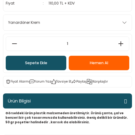
Fiyat
110,00 TL + KDV
 - Saç İpleri
arı
MLİ MAKROME İPİ
 Halkalar
Sultan Puffy Işıltı
emeler
rı
Sultan Pullim Işıltı
Sultan Pullu İp
Sultan Simli Polyester Ribbon
Sepete Ekle
Hemen Al
t
eri
Fiyat Alarmı
Yorum Yaz
Tavsiye Et
Paylaş
Karşılaştır
etler
eri
Ürün Bilgisi
Görseldeki ürün plastik malzemeden üretilmiştir. Ürünü çanta, şal ve
benzeri bir çok tasarımınızda kullanabilirsiniz. Geniş delikli bir üründür.
50 gr poşetler halindedir ..karısık da alabilirsiniz.
plar