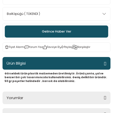
 - Saç İpleri
arı
MLİ MAKROME İPİ
 Halkalar
Sultan Puffy Işıltı
emeler
rı
Sultan Pullim Işıltı
Sultan Pullu İp
Gelince Haber Ver
Sultan Simli Polyester Ribbon
Fiyat Alarmı
Yorum Yaz
Tavsiye Et
Paylaş
Karşılaştır
Ürün Bilgisi
t
eri
Görseldeki ürün plastik malzemeden üretilmiştir. Ürünü çanta, şal ve
benzeri bir çok tasarımınızda kullanabilirsiniz. Geniş delikli bir üründür.
etler
eri
50 gr poşetler halindedir ..karısık da alabilirsiniz.
Yorumlar
plar