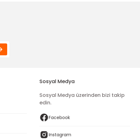
6,00 TL
Funda Hobi
astik)
Amigurumi Çiçek Düğme-8mm
2,00 TL
Sosyal Medya
Sosyal Medya üzerinden bizi takip
edin.
Facebook
Instagram