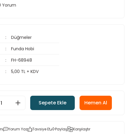
 0 Yorum
Düğmeler
Funda Hobi
FH-68948
5,00 TL + KDV
Sepete Ekle
Hemen Al
mı
Yorum Yaz
Tavsiye Et
Paylaş
Karşılaştır