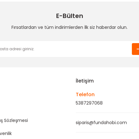
3,00 TL
6,00 TL
E-Bülten
Funda Hobi
Funda Hobi
Fırsatlardan ve tüm indirimlerden İlk siz haberdar olun.
Handmade Düğme-Yumak Model
6 mm Bonibon Düğme (Pl
Gönder
3,00 TL
1,00 TL
İletişim
Telefon
5387297068
ış Sözleşmesi
siparis@fundahobi.com
üvenlik