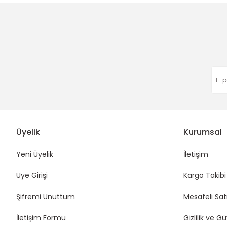
Bu ürüne benzer farklı alternatifler olmalı.
Harıka çok hızlı gönderim
5,00 TL
6,00 TL
Eda Orhan | 16/01/2026
Funda Hobi
Funda Hobi
Ahşap Düğme-Ham (2delik)
FİGÜRLÜ AHŞAP DÜĞMELER
Deneyimini Paylaş
6,00 TL
3,00 TL
Üyelik
Kurumsal
Yeni Üyelik
İletişim
Üye Girişi
Kargo Takibi
Şifremi Unuttum
Mesafeli Sat
İletişim Formu
Gizlilik ve G