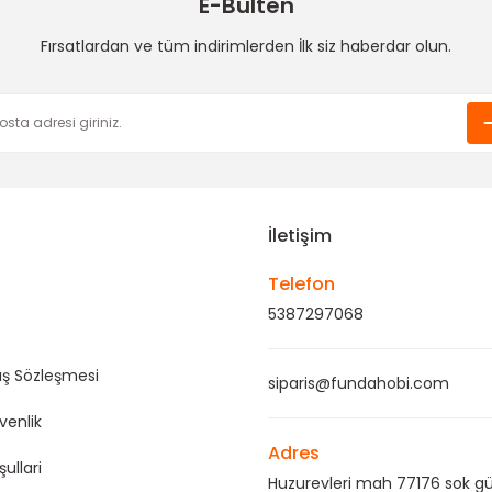
E-Bülten
Fırsatlardan ve tüm indirimlerden İlk siz haberdar olun.
Gönder
İletişim
Telefon
5387297068
ış Sözleşmesi
siparis@fundahobi.com
üvenlik
Adres
şullari
Huzurevleri mah 77176 sok gü