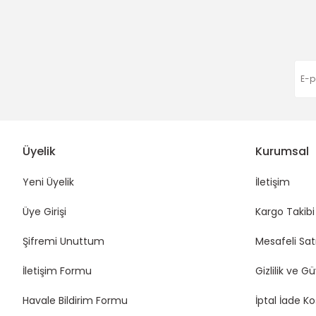
Eda Orhan | 16/01/2026
Tükendi
Tükendi
Funda Hobi
Funda Hobi
Şiş Ölçer
Metal Burs Dikmeli -Gold
Deneyimini Paylaş
25,00 TL
200,00 TL
Üyelik
Kurumsal
Yeni Üyelik
İletişim
Üye Girişi
Kargo Takibi
Şifremi Unuttum
Mesafeli Sat
İletişim Formu
Gizlilik ve G
Havale Bildirim Formu
İptal İade Ko