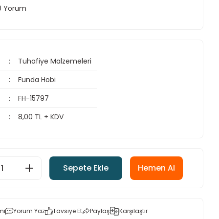
 0 Yorum
Tuhafiye Malzemeleri
Funda Hobi
FH-15797
8,00 TL + KDV
Sepete Ekle
Hemen Al
mı
Yorum Yaz
Tavsiye Et
Paylaş
Karşılaştır