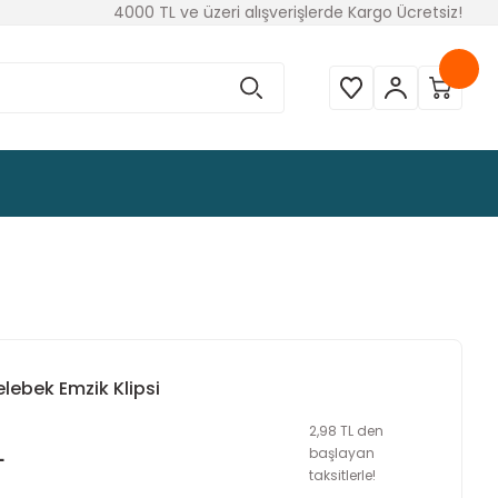
4000 TL ve üzeri alışverişlerde Kargo Ücretsiz!
elebek Emzik Klipsi
2,98 TL den
L
başlayan
taksitlerle!