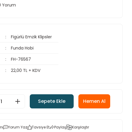
 0 Yorum
Figürlü Emzik Klipsler
Funda Hobi
FH-76567
22,00 TL + KDV
Sepete Ekle
Hemen Al
mı
Yorum Yaz
Tavsiye Et
Paylaş
Karşılaştır