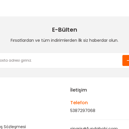
2,00 TL
22,00 TL
22,00 TL
E-Bülten
Fırsatlardan ve tüm indirimlerden İlk siz haberdar olun.
 Klipsi
Gönder
İletişim
Telefon
5387297068
ış Sözleşmesi
siparis@fundahobi.com