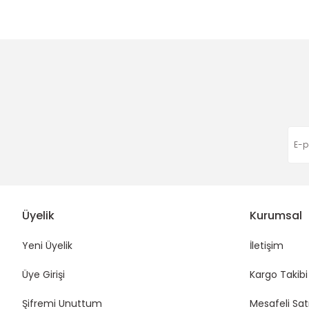
Ürün bilgilerinde hatalar bulunuyor.
Apple User | 06/03/2026
Ürün fiyatı diğer sitelerden daha pahalı.
Bu ürüne benzer farklı alternatifler olmalı.
Harıka çok hızlı gönderim
22,00 TL
22,00 TL
2
Eda Orhan | 16/01/2026
Funda Hobi
Funda Hobi
Funda Hobi
Elma Emzik Klipsi
Ceylan Emzik Klipsi
Tavşan Emzik
Deneyimini Paylaş
22,00 TL
22,00 TL
22,00 TL
Üyelik
Kurumsal
Yeni Üyelik
İletişim
Üye Girişi
Kargo Takibi
Şifremi Unuttum
Mesafeli Sat