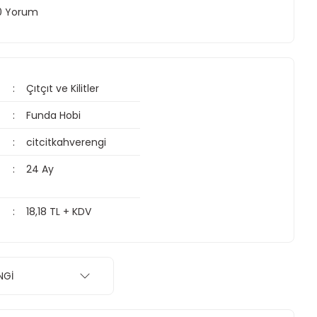
 0 Yorum
Çıtçıt ve Kilitler
Funda Hobi
citcitkahverengi
24 Ay
18,18 TL + KDV