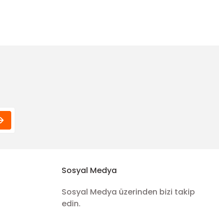
Funda Hobi
Funda Hobi
mm
D Halka
O Halka
8,00 TL
3,00 TL
Sosyal Medya
Sosyal Medya üzerinden bizi takip
edin.