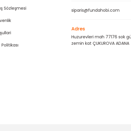
ış Sözleşmesi
siparis@fundahobi.com
üvenlik
Adres
şullari
Huzurevleri mah 77176 sok gü
zemin kat ÇUKUROVA ADANA
 Politikası