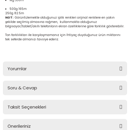
1kg 330m
Ahşap Burslar
500g 165m
250g 82.5m
NOT:
Görüntülemekte olduğunuz iplik renkleri orijinal renklere en yakın
şekilde seçilmiş olmasına rağmen, kullanmakta olduğunuz
bilgisayar/tablet/akıllı telefonların ekran özelliklerine göre farklılık gösterebilir.
leri
Ton farklılıkları ile karşılaşmamanız için İhtiyaç duyduğunuz ürün miktarını
tek seferde almanızı tavsiye ederiz.
ı Setleri
na (Peluş İp)
Askılar
ster Makrome İpi
Yorumlar
emesi
ş
Soru & Cevap
tlar & Çanta Süsleri
Bu ürüne ilk yorumu siz yapın!
ler
Taksit Seçenekleri
Yorum Yaz
Ürün hakkında henüz soru sorulmamış.
Önerileriniz
Soru Sor