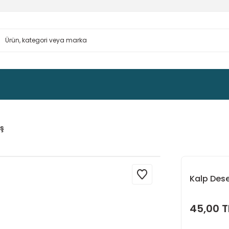
ş
Kalp Des
45,00 T