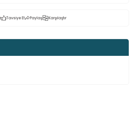
z
Tavsiye Et
Paylaş
Karşılaştır
ımıza iletebilirsiniz.
Funda Hobi
Funda Hobi
Poplin Kumaş (FİL DESEN)
Poplin Kumaş (TAVŞAN DESEN)