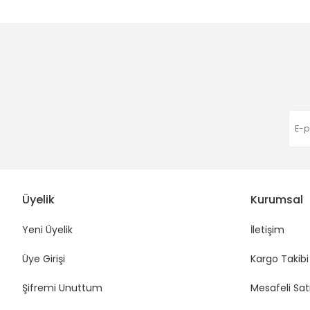
Apple User | 06/03/2026
Ürün fiyatı diğer sitelerden daha pahalı.
Bu ürüne benzer farklı alternatifler olmalı.
Harıka çok hızlı gönderim
45,00 TL
45,00 TL
Eda Orhan | 16/01/2026
Funda Hobi
Funda Hobi
Poplin Kumaş (YILDIZ DESENLİ)
EKOSE POPLİN KUMAŞ (PEMBE)
Deneyimini Paylaş
45,00 TL
35,00 TL
Üyelik
Kurumsal
Yeni Üyelik
İletişim
Üye Girişi
Kargo Takibi
Şifremi Unuttum
Mesafeli Sat