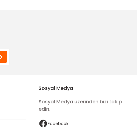
45,00 TL
45,00 TL
Funda Hobi
emin)
Unicorn Desen Poplin Kumaş
45,00 TL
Sosyal Medya
Sosyal Medya üzerinden bizi takip
edin.
Facebook