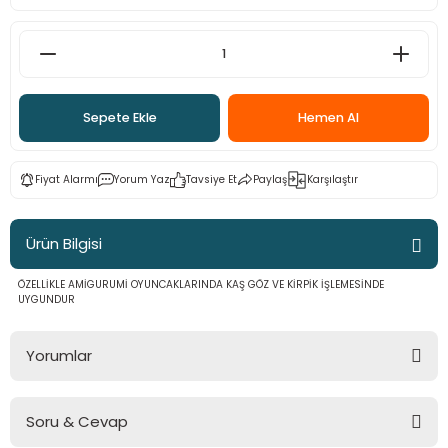
 - Saç İpleri
arı
MLİ MAKROME İPİ
 Halkalar
Sultan Puffy Işıltı
emeler
rı
Sultan Pullim Işıltı
Sepete Ekle
Hemen Al
Sultan Pullu İp
Sultan Simli Polyester Ribbon
Fiyat Alarmı
Yorum Yaz
Tavsiye Et
Paylaş
Karşılaştır
Ürün Bilgisi
t
eri
ÖZELLİKLE AMİGURUMİ OYUNCAKLARINDA KAŞ GÖZ VE KİRPİK İŞLEMESİNDE
UYGUNDUR
etler
eri
Yorumlar
plar
Soru & Cevap
Bu ürüne ilk yorumu siz yapın!