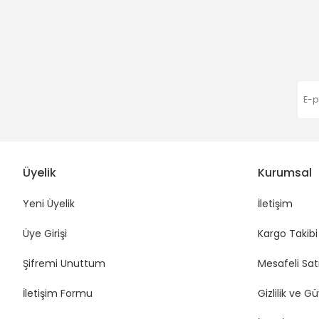
Bu ürüne benzer farklı alternatifler olmalı.
Harıka çok hızlı gönderim
8,00 TL
10,00 TL
Eda Orhan | 16/01/2026
Funda Hobi
Funda Hobi
Funda Ho
Saten Kurdele 1 cm
Saten Kurdele 1 cm
Keten Kur
Deneyimini Paylaş
30,00 TL
30,00 TL
8,00 TL
Üyelik
Kurumsal
Yeni Üyelik
İletişim
Üye Girişi
Kargo Takibi
Şifremi Unuttum
Mesafeli Sat
İletişim Formu
Gizlilik ve G