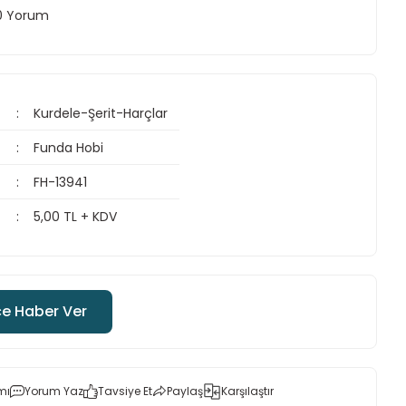
 0 Yorum
Kurdele-Şerit-Harçlar
Funda Hobi
FH-13941
5,00 TL + KDV
ce Haber Ver
mı
Yorum Yaz
Tavsiye Et
Paylaş
Karşılaştır