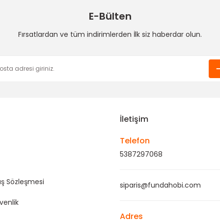
5,00 TL
18,00 TL
20,00 TL
E-Bülten
bi
Fırsatlardan ve tüm indirimlerden İlk siz haberdar olun.
dele-2.5 cm
Gönder
İletişim
Telefon
5387297068
ış Sözleşmesi
siparis@fundahobi.com
üvenlik
Adres