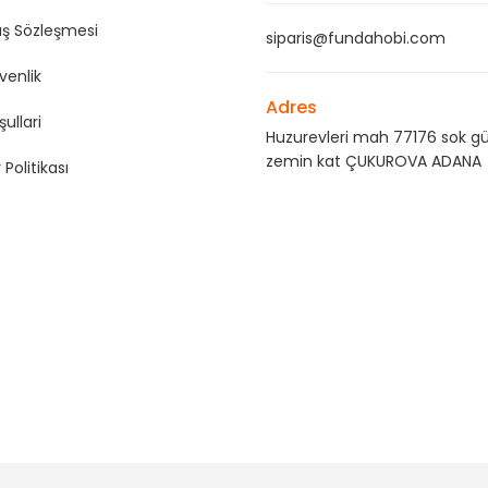
ış Sözleşmesi
siparis@fundahobi.com
üvenlik
Adres
şullari
Huzurevleri mah 77176 sok gü
zemin kat ÇUKUROVA ADANA
 Politikası