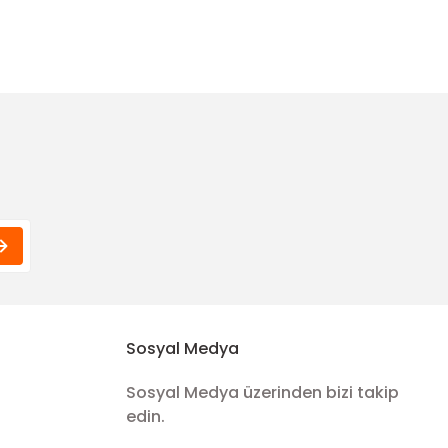
Funda Hobi
Yumak Amigurumi Saç İpi-Yeşil
15,00 TL
a Hobi
k Amigurumi Saç İpi-Gri 26
0 TL
Sosyal Medya
Sosyal Medya üzerinden bizi takip
edin.