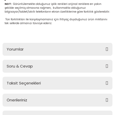
Ahşap Burslar
NOT:
Görüntülemekte olduğunuz iplik renkleri orijinal renklere en yakın
şekilde seçilmiş olmasına rağmen, kullanmakta olduğunuz
bilgisayar/tablet/akıllı telefonların ekran özelliklerine göre farklılık gösterebilir.
Ton farklılıkları ile karşılaşmamanız için İhtiyaç duyduğunuz ürün miktarını
tek seferde almanızı tavsiye ederiz.
leri
ı Setleri
na (Peluş İp)
Yorumlar
Askılar
ster Makrome İpi
Soru & Cevap
emesi
ş
Bu ürüne ilk yorumu siz yapın!
tlar & Çanta Süsleri
Taksit Seçenekleri
Yorum Yaz
Ürün hakkında henüz soru sorulmamış.
ler
Önerileriniz
Soru Sor
Bu ürünün fiyat bilgisi, resim, ürün açıklamalarında ve diğer