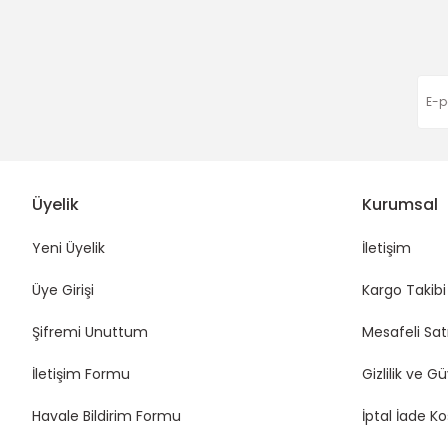
Eda Orhan | 16/01/2026
Deneyimini Paylaş
Üyelik
Kurumsal
Yeni Üyelik
İletişim
Üye Girişi
Kargo Takibi
Şifremi Unuttum
Mesafeli Sat
İletişim Formu
Gizlilik ve G
Havale Bildirim Formu
İptal İade Ko