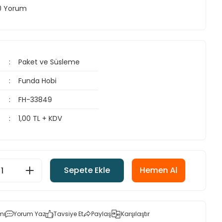
 0 Yorum
Paket ve Süsleme
Funda Hobi
FH-33849
1,00 TL + KDV
Sepete Ekle
Hemen Al
mı
Yorum Yaz
Tavsiye Et
Paylaş
Karşılaştır