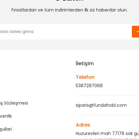
Fırsatlardan ve tüm indirimlerden İlk siz haberdar olun.
Gönder
İletişim
Telefon
5387297068
ış Sözleşmesi
siparis@fundahobi.com
üvenlik
Adres
şullari
Huzurevleri mah 77176 sok gü