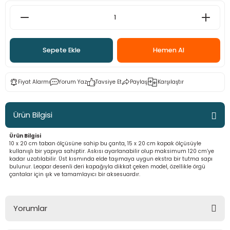
 - Saç İpleri
arı
MLİ MAKROME İPİ
 Halkalar
Sultan Puffy Işıltı
emeler
rı
Sultan Pullim Işıltı
Sepete Ekle
Hemen Al
Sultan Pullu İp
Fiyat Alarmı
Yorum Yaz
Tavsiye Et
Paylaş
Karşılaştır
Sultan Simli Polyester Ribbon
Ürün Bilgisi
Ürün Bilgisi
t
eri
10 x 20 cm taban ölçüsüne sahip bu çanta, 15 x 20 cm kapak ölçüsüyle
kullanışlı bir yapıya sahiptir. Askısı ayarlanabilir olup maksimum 120 cm’ye
kadar uzatılabilir. Üst kısmında elde taşımaya uygun ekstra bir tutma sapı
etler
eri
bulunur. Leopar desenli deri kapağıyla dikkat çeken model, özellikle örgü
çantalar için şık ve tamamlayıcı bir aksesuardır.
Yorumlar
plar