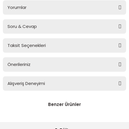
Yorumlar
Soru & Cevap
Bu ürüne ilk yorumu siz yapın!
Taksit Seçenekleri
Yorum Yaz
Ürün hakkında henüz soru sorulmamış.
Önerileriniz
Soru Sor
Bu ürünün fiyat bilgisi, resim, ürün açıklamalarında ve diğer
konularda yetersiz gördüğünüz noktaları öneri formunu
Alışveriş Deneyimi
kullanarak tarafımıza iletebilirsiniz.
Görüş ve önerileriniz için teşekkür ederiz.
Son derece özenle hazırlanan
aiparişlar
Benzer Ürünler
Ürün resmi kalitesiz, bozuk veya görüntülenemiyor.
Apple User | 06/03/2026
Yeni
Yeni
Ürün açıklamasında eksik bilgiler bulunuyor.
Funda Hobi
Funda Hobi
Herzaman ilhili ürünler kaliteli ,
Orjinal Bambu Sap (Yarımay) Açık Renk
Ürün bilgilerinde hatalar bulunuyor.
Masif Yarımay Çanta Sapı
sorduğumuz tüm sorulara dabırla