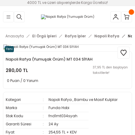
4000 TL ve üzeri alışverişlerde Kargo Ücretsiz!
Geri Dön
Geri Dön
Geri Dön
Geri Dön
Geri Dön
Geri Dön
Geri Dön
Geri Dön
emeleri
ri
ve Diş Kaşıyıcılar
-Kolye
üsleme
alzemeleri
Amigurumi Kilitli Göz ve Bur
Alize
Kartopu
Moly El Örgü İpleri
Nako
Rafya İpler
SULTAN
Anasayfa
El Örgü İpleri
Rafya İpler
Napoli Rafya
Nap
ek Aksesuarları
pler
k Klipsler
m Pamuk Makrome İpi
Burunlar
Alize Angora Gold
Kartopu Amigurumi (Yeni Seri)
Moly Kağıt İp Confetti
Nako Bonbon Kristal Lif İpi
Napoli Rafya
Sultan Köpük Metalik İp
Yeni
li Göz ve Burunlar
k Kulplar
 MAKROME
atları
İthal Gözler
Alize Cotton Gold
Kartopu Baby One
Moly Metalik Kağıt İp
Nako Paris
Sultan Confetti
Napoli Rafya (Yumuşak Örüm) MT 034 SİYAH
37,95 TL den başlayan
ure - Stant
 Kulplar
lipsler
Dekorasyon
Simli Gözler
Alize Diva
Kartopu Flora Patik İpi
Moly Metalik Rafya İp
Nako Vega
Sultan Metalik İnci Cotton
280,00 TL
taksitlerle!
0 Puan / 0 Yorum
ı ve Vikvik
ı
cılar
uklar
r
Kutuları
Yerli Gözler
Alize Puffy
Kartopu Yumurcak Kadife İp
Moly Yumuşak Rafya
Sultan Metalik Kağıt İp
Malzemeleri
Telası (Yapışkanlı)
uzusu İp
r
ri
Alize Süperlana Maxi Batik
Sultan Peluş İp
Kategori
Napoli Rafya
,
Bambu ve Masif Kulplar
Marka
Funda Hobi
er
ı
Kaytan İp
Alize Superlena Maxi
Sultan Polyester Ribbon
Stok Kodu
fnd1mt034syah
Garanti Süresi
24 Ay
ları
otton
l Klips
emeler
Harçlar
Sultan Ponpon İp (Dut İp)
Fiyat
254,55 TL + KDV