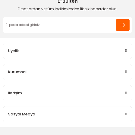
E-Bülten
cevap alabildiğimiz bir mağaza
Ürün fiyatı diğer sitelerden daha pahalı.
teşekkür ediyorum
Fırsatlardan ve tüm indirimlerden İlk siz haberdar olun.
Bu ürüne benzer farklı alternatifler olmalı.
Apple User | 06/03/2026
195,00 TL
190,00 TL
Yeni
Funda Hobi
Funda Hobi
Funda Hobi
Harıka çok hızlı gönderim
Orjinal Bambu U Sap
Masif Yuvarlak Kulp
Masif Kare Kulp
Eda Orhan | 16/01/2026
Üyelik
Gönder
Deneyimini Paylaş
350,00 TL
190,00 TL
190,00 TL
Yeni
Funda Hobi
Funda Hobi
Kurumsal
Masif Dikdörtgen Kulp
Masif Dörtgen Kulp-Sarimsi Kahve
İletişim
190,00 TL
190,00 TL
Funda Hobi
Funda Hobi
Sosyal Medya
Yuvarlak Ahşap Halka-9 cm
Bambu D Çanta Kulp2-Kahve