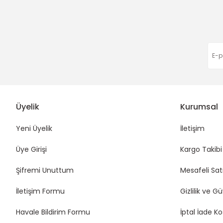
Eda Orhan | 16/01/2026
Funda Hobi
Funda Hobi
Parla Çanta Dil Kapak-Gold
Parla Çanta Dil Kapak-Gri
Deneyimini Paylaş
100,00 TL
100,00 TL
Üyelik
Kurumsal
Yeni Üyelik
İletişim
Üye Girişi
Kargo Takibi
Şifremi Unuttum
Mesafeli Sat
İletişim Formu
Gizlilik ve G
Havale Bildirim Formu
İptal İade Ko