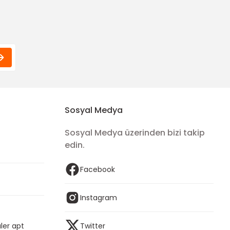
Funda Hobi
Parla Dil Kapaklı Çanta Askısı Seti -Kırmızı
200,00 TL
Sosyal Medya
Sosyal Medya üzerinden bizi takip
edin.
Facebook
Instagram
ler apt
Twitter