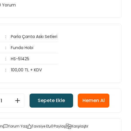
 0 Yorum
Parla Çanta Askı Setleri
Funda Hobi
HS-51425
100,00 TL + KDV
Sepete Ekle
Hemen Al
mı
Yorum Yaz
Tavsiye Et
Paylaş
Karşılaştır