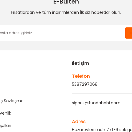
E-Bülten
Funda Hobi
Funda Hobi
Fırsatlardan ve tüm indirimlerden İlk siz haberdar olun.
Parla Çanta Dil Kapak-Kahve
Parla Deri Cüzdan Seti-Vizon
Gönder
100,00 TL
70,00 TL
İletişim
Telefon
5387297068
ış Sözleşmesi
siparis@fundahobi.com
üvenlik
Adres
şullari
Huzurevleri mah 77176 sok gü