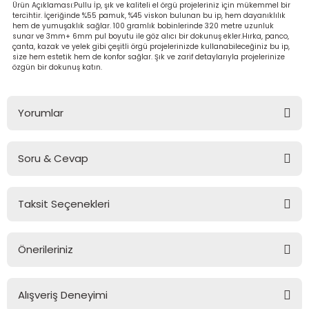
Ürün Açıklaması:Pullu İp, şık ve kaliteli el örgü projeleriniz için mükemmel bir
Ahşap Burslar
tercihtir. İçeriğinde %55 pamuk, %45 viskon bulunan bu ip, hem dayanıklılık
hem de yumuşaklık sağlar. 100 gramlık bobinlerinde 320 metre uzunluk
sunar ve 3mm+ 6mm pul boyutu ile göz alıcı bir dokunuş ekler.Hırka, panco,
çanta, kazak ve yelek gibi çeşitli örgü projelerinizde kullanabileceğiniz bu ip,
size hem estetik hem de konfor sağlar. Şık ve zarif detaylarıyla projelerinize
özgün bir dokunuş katın.
leri
Yorumlar
ı Setleri
na (Peluş İp)
Askılar
ster Makrome İpi
Soru & Cevap
Bu ürüne ilk yorumu siz yapın!
emesi
ş
Taksit Seçenekleri
Yorum Yaz
Ürün hakkında henüz soru sorulmamış.
tlar & Çanta Süsleri
ler
Önerileriniz
Soru Sor
Bu ürünün fiyat bilgisi, resim, ürün açıklamalarında ve diğer
konularda yetersiz gördüğünüz noktaları öneri formunu
Alışveriş Deneyimi
kullanarak tarafımıza iletebilirsiniz.