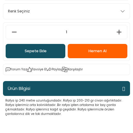
 - Saç İpleri
arı
MLİ MAKROME İPİ
 Halkalar
Sultan Puffy Işıltı
emeler
rı
Sultan Pullim Işıltı
Sultan Pullu İp
Sultan Simli Polyester Ribbon
Sepete Ekle
Hemen Al
Yorum Yaz
Tavsiye Et
Paylaş
Karşılaştır
t
eri
Ürün Bilgisi
etler
eri
Rafya ip 240 metre uzunluğundadır. Rafya ip 200-210 gr civarı ağırlıktadır.
Rafya iplerimiz orta kalınlıktadır. Bir rafya ipten ortalama bir boy çanta
çıkmaktadır. Rafya iplerimiz kağıt ip çeşididir. Rafya iplerimizle örülen
çantalarınız dik ve tok durmaktadır.
plar