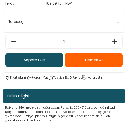
Fiyat
109,09 TL + KDV
 - Saç İpleri
arı
MLİ MAKROME İPİ
 Halkalar
Sultan Puffy Işıltı
emeler
rı
Sultan Pullim Işıltı
Sultan Pullu İp
Sultan Simli Polyester Ribbon
Sepete Ekle
Hemen Al
t
eri
Fiyat Alarmı
Yorum Yaz
Tavsiye Et
Paylaş
Karşılaştır
etler
eri
Ürün Bilgisi
Rafya ip 240 metre uzunluğundadır. Rafya ip 200-210 gr civarı ağırlıktadır.
Rafya iplerimiz orta kalınlıktadır. Bir rafya ipten ortalama bir boy çanta
çıkmaktadır. Rafya iplerimiz kağıt ip çeşididir. Rafya iplerimizle örülen
plar
çantalarınız dik ve tok durmaktadır.