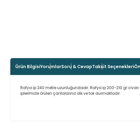
Ürün Bilgisi
Yorumlar
Soru & Cevap
Taksit Seçenekleri
Ön
Rafya ip 240 metre uzunluğundadır. Rafya ip 200-210 gr civarı ağı
iplerimizle örülen çantalarınız dik ve tok durmaktadır.
Bu ürünün fiyat bilgisi, resim, ürün açıklamalarında ve diğer
Son derece özenle hazırlanan aiparişlar
Görüş ve önerileriniz için teşekkür ederiz.