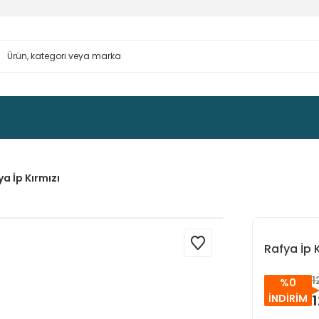
a İp Kırmızı
Rafya İp K
1
%0
1
İNDİRİM