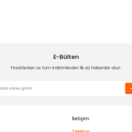
Ürün hakkında henüz soru sorulmamış.
Bu ürüne ilk yorumu siz yapın!
la cevap alabildiğimiz bir
Yorum Yaz
Soru Sor
E-Bülten
Fırsatlardan ve tüm indirimlerden İlk siz haberdar olun.
Gönder
İletişim
Telefon