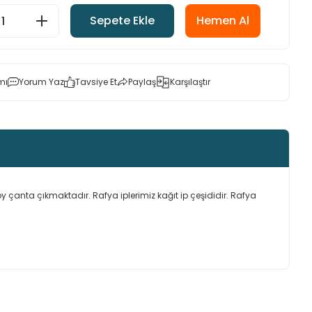
Sepete Ekle
Hemen Al
mı
Yorum Yaz
Tavsiye Et
Paylaş
Karşılaştır
oy çanta çıkmaktadır. Rafya iplerimiz kağıt ip çeşididir. Rafya
ımıza iletebilirsiniz.