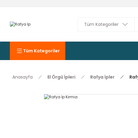
Tüm Kategoriler
Anasayfa
El Örgü İpleri
Rafya İpler
Rafy