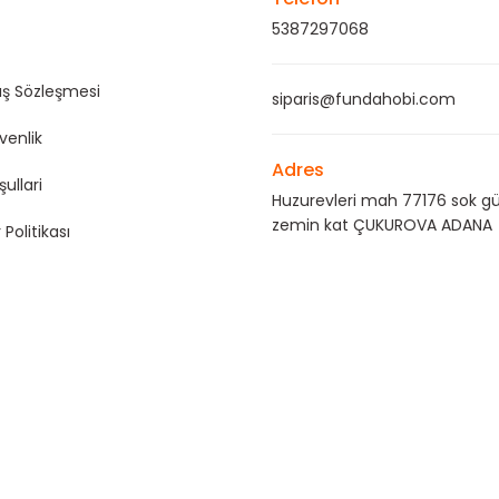
5387297068
ış Sözleşmesi
siparis@fundahobi.com
üvenlik
Adres
şullari
Huzurevleri mah 77176 sok gü
zemin kat ÇUKUROVA ADANA
 Politikası