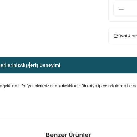
Fiyat Alar
erileriniz
Alışveriş Deneyimi
rlıktadır. Rafya iplerimiz orta kalınlıktadır. Bir rafya ipten ortalama bir b
 konularda yetersiz gördüğünüz noktaları öneri formunu kullanarak taraf
Benzer Ürünler