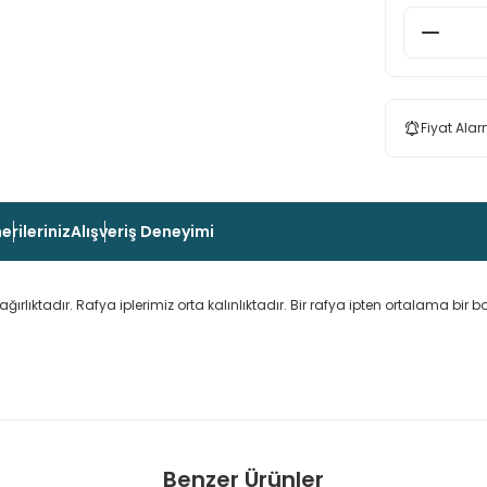
Fiyat Alar
erileriniz
Alışveriş Deneyimi
rlıktadır. Rafya iplerimiz orta kalınlıktadır. Bir rafya ipten ortalama bir b
 konularda yetersiz gördüğünüz noktaları öneri formunu kullanarak taraf
Benzer Ürünler