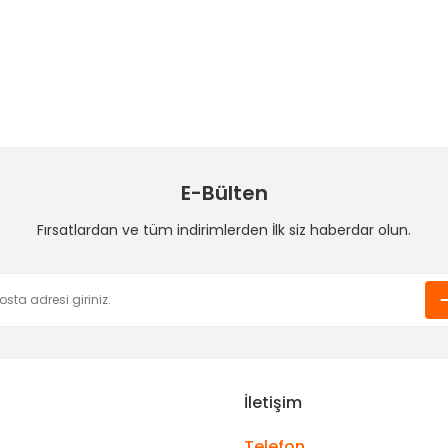
Ürün hakkında henüz soru sorulmamış.
Bu ürüne ilk yorumu siz yapın!
la cevap alabildiğimiz bir
Yorum Yaz
Soru Sor
E-Bülten
Fırsatlardan ve tüm indirimlerden İlk siz haberdar olun.
Gönder
İletişim
Telefon