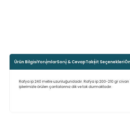
Ürün Bilgisi
Yorumlar
Soru & Cevap
Taksit Seçenekleri
Ön
Rafya ip 240 metre uzunluğundadır. Rafya ip 200-210 gr civarı ağı
iplerimizle örülen çantalarınız dik ve tok durmaktadır.
Bu ürünün fiyat bilgisi, resim, ürün açıklamalarında ve diğer
Son derece özenle hazırlanan aiparişlar
Görüş ve önerileriniz için teşekkür ederiz.