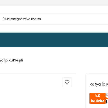
a İp KüfYeşili
Rafya İp K
1
%0
1
İNDİRİM