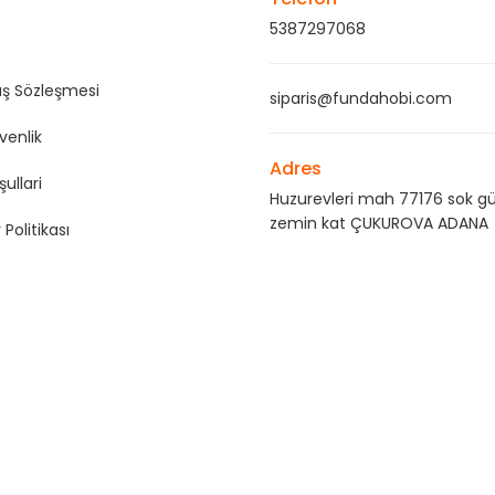
5387297068
ış Sözleşmesi
siparis@fundahobi.com
üvenlik
Adres
şullari
Huzurevleri mah 77176 sok gü
zemin kat ÇUKUROVA ADANA
 Politikası