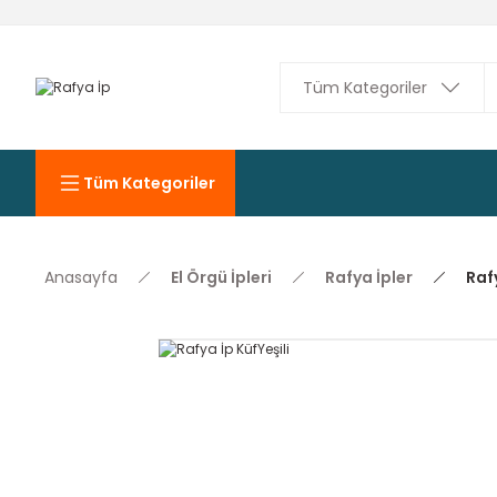
Tüm Kategoriler
Anasayfa
El Örgü İpleri
Rafya İpler
Rafy