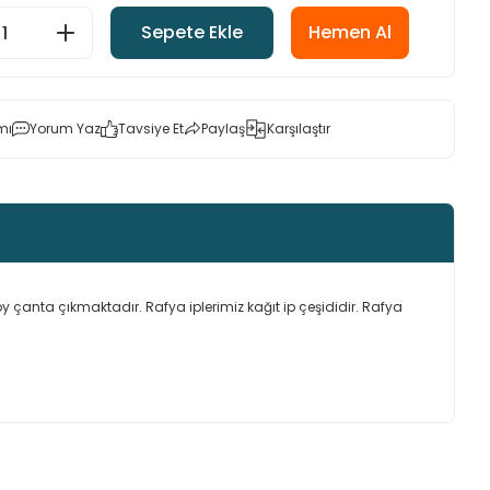
Sepete Ekle
Hemen Al
mı
Yorum Yaz
Tavsiye Et
Paylaş
Karşılaştır
oy çanta çıkmaktadır. Rafya iplerimiz kağıt ip çeşididir. Rafya
ımıza iletebilirsiniz.