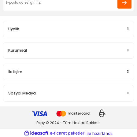
Funda Hobi
Funda Hobi
Harıka çok hızlı gönderim
Çıt Çıt Toka Yıldız 3cm
Çıt Çıt Toka Dikdörtgen 6cm
Eda Orhan | 16/01/2026
Üyelik
Gönder
Deneyimini Paylaş
5,00 TL
4,00 TL
Funda Hobi
Funda Hobi
Kurumsal
Kare Model Makrome Toka Aparatı
Küpe Kancası
İletişim
7,50 TL
3,00 TL
Funda Hobi
Funda Hobi
Sosyal Medya
4cm Sallantı Küpe Çifti (Kalın)
Timsah - Pens Toka
5,00 TL
4,00 TL
Espy © 2024 - Tüm Hakları Saklıdır.
Funda Hobi
Funda Hobi
ideasoft
ile
e-