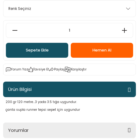
 - Saç İpleri
arı
MLİ MAKROME İPİ
 Halkalar
Sultan Puffy Işıltı
emeler
rı
Sultan Pullim Işıltı
Sultan Pullu İp
Sepete Ekle
Hemen Al
Sultan Simli Polyester Ribbon
Yorum Yaz
Tavsiye Et
Paylaş
Karşılaştır
t
eri
Ürün Bilgisi
etler
eri
200 gr 120 metre...3 yada 3.5 tığa uygundur.
çanta supla runner tepsi sepet için uygundur
plar
Yorumlar