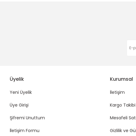
Ürün bilgilerinde hatalar bulunuyor.
Apple User | 06/03/2026
Ürün fiyatı diğer sitelerden daha pahalı.
Bu ürüne benzer farklı alternatifler olmalı.
Harıka çok hızlı gönderim
Eda Orhan | 16/01/2026
Deneyimini Paylaş
Üyelik
Kurumsal
Yeni Üyelik
İletişim
Üye Girişi
Kargo Takibi
Şifremi Unuttum
Mesafeli Sat
İletişim Formu
Gizlilik ve G