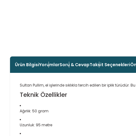
Ürün Bilgisi
Yorumlar
Soru & Cevap
Taksit Seçenekleri
Ön
Sultan Pullim, el işlerinde sıklıkla tercih edilen bir iplik türüdür. B
Teknik Özellikler
Ağırlık: 50 gram
Uzunluk: 95 metre