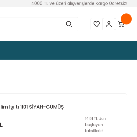
4000 TL ve üzeri alışverişlerde Kargo Ücretsiz!
llim Işıltı 1101 SİYAH-GÜMÜŞ
14,91 TL den
L
başlayan
taksitlerle!