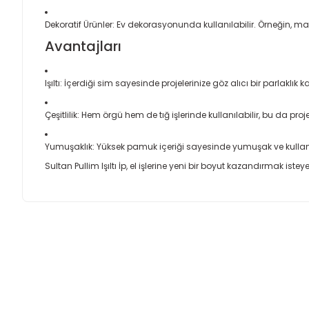
Dekoratif Ürünler: Ev dekorasyonunda kullanılabilir. Örneğin, mas
Avantajları
Işıltı: İçerdiği sim sayesinde projelerinize göz alıcı bir parlaklık k
Çeşitlilik: Hem örgü hem de tığ işlerinde kullanılabilir, bu da proj
Yumuşaklık: Yüksek pamuk içeriği sayesinde yumuşak ve kullanı
Sultan Pullim Işıltı İp, el işlerine yeni bir boyut kazandırmak is
Bu ürünün fiyat bilgisi, resim, ürün açıklamalarında ve diğer
Son derece özenle hazırlanan aiparişlar
Görüş ve önerileriniz için teşekkür ederiz.
Apple User | 06/03/2026
Ürün resmi kalitesiz, bozuk veya görüntülenemiyor.
Herzaman ilhili ürünler kaliteli , sorduğumuz tüm sorulara dabır
Ürün açıklamasında eksik bilgiler bulunuyor.
mağaza teşekkür ediyorum