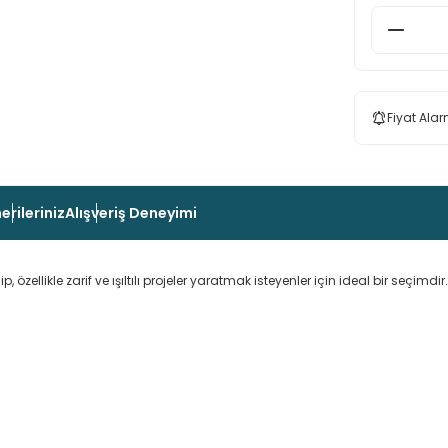
Fiyat Alar
erileriniz
Alışveriş Deneyimi
u ip, özellikle zarif ve ışıltılı projeler yaratmak isteyenler için ideal bir seçimd