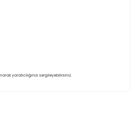
rak yaratıcılığınızı sergileyebilirsiniz.
ımıza iletebilirsiniz.