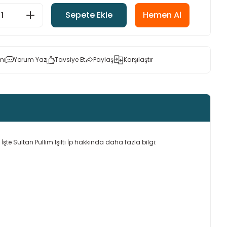
Sepete Ekle
Hemen Al
mı
Yorum Yaz
Tavsiye Et
Paylaş
Karşılaştır
ir. İşte Sultan Pullim Işıltı İp hakkında daha fazla bilgi: