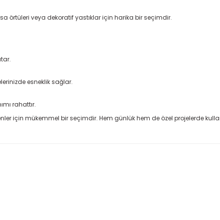
a örtüleri veya dekoratif yastıklar için harika bir seçimdir.
atar.
elerinizde esneklik sağlar.
mı rahattır.
teyenler için mükemmel bir seçimdir. Hem günlük hem de özel projelerde kullana
 konularda yetersiz gördüğünüz noktaları öneri formunu kullanarak taraf
Ürün hakkında henüz soru sorulmamış.
Bu ürüne ilk yorumu siz yapın!
la cevap alabildiğimiz bir
Yorum Yaz
Soru Sor