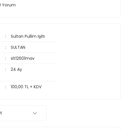
 0 Yorum
Sultan Pullim Işıltı
SULTAN
slt12601mav
24 Ay
100,00 TL + KDV