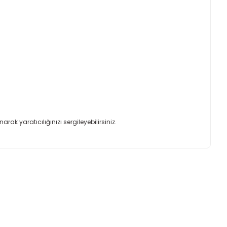
rak yaratıcılığınızı sergileyebilirsiniz.
ımıza iletebilirsiniz.