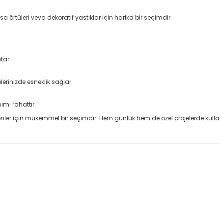
a örtüleri veya dekoratif yastıklar için harika bir seçimdir.
atar.
elerinizde esneklik sağlar.
mı rahattır.
teyenler için mükemmel bir seçimdir. Hem günlük hem de özel projelerde kullana
 konularda yetersiz gördüğünüz noktaları öneri formunu kullanarak taraf
Ürün hakkında henüz soru sorulmamış.
Bu ürüne ilk yorumu siz yapın!
la cevap alabildiğimiz bir
Yorum Yaz
Soru Sor