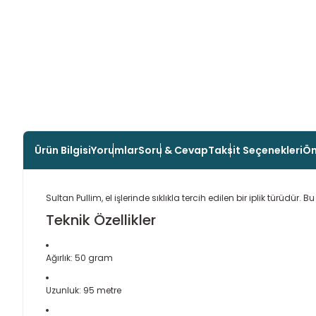
Ürün Bilgisi
Yorumlar
Soru & Cevap
Taksit Seçenekleri
Ön
Sultan Pullim, el işlerinde sıklıkla tercih edilen bir iplik türüdür. B
Teknik Özellikler
Ağırlık: 50 gram
Uzunluk: 95 metre