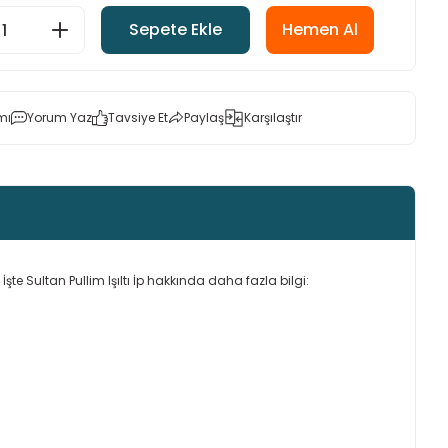
Sepete Ekle
Hemen Al
mı
Yorum Yaz
Tavsiye Et
Paylaş
Karşılaştır
ir. İşte Sultan Pullim Işıltı İp hakkında daha fazla bilgi: