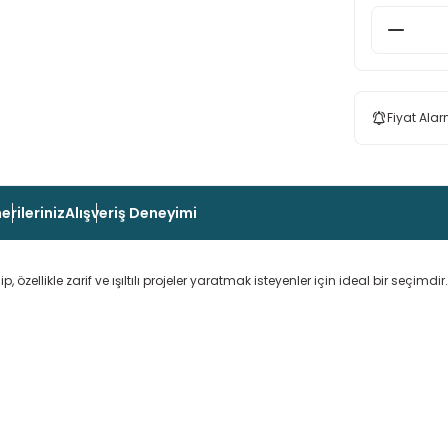
Fiyat Alar
erileriniz
Alışveriş Deneyimi
u ip, özellikle zarif ve ışıltılı projeler yaratmak isteyenler için ideal bir seçimd