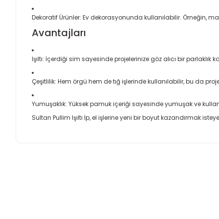
Dekoratif Ürünler: Ev dekorasyonunda kullanılabilir. Örneğin, mas
Avantajları
Işıltı: İçerdiği sim sayesinde projelerinize göz alıcı bir parlaklık k
Çeşitlilik: Hem örgü hem de tığ işlerinde kullanılabilir, bu da proj
Yumuşaklık: Yüksek pamuk içeriği sayesinde yumuşak ve kullanı
Sultan Pullim Işıltı İp, el işlerine yeni bir boyut kazandırmak is
Bu ürünün fiyat bilgisi, resim, ürün açıklamalarında ve diğer
Son derece özenle hazırlanan aiparişlar
Görüş ve önerileriniz için teşekkür ederiz.
Apple User | 06/03/2026
Ürün resmi kalitesiz, bozuk veya görüntülenemiyor.
Herzaman ilhili ürünler kaliteli , sorduğumuz tüm sorulara dabır
Ürün açıklamasında eksik bilgiler bulunuyor.
mağaza teşekkür ediyorum