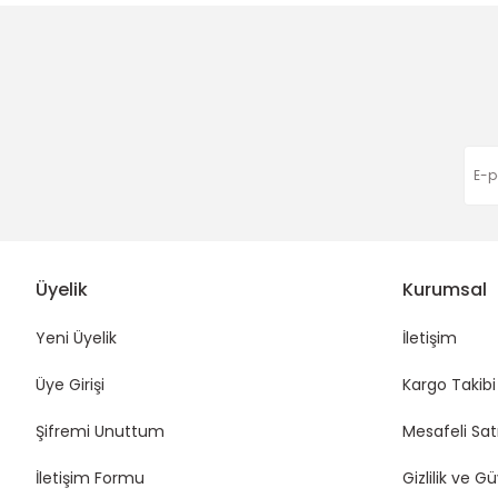
Ürün bilgilerinde hatalar bulunuyor.
Apple User | 06/03/2026
Ürün fiyatı diğer sitelerden daha pahalı.
Bu ürüne benzer farklı alternatifler olmalı.
Harıka çok hızlı gönderim
Eda Orhan | 16/01/2026
Deneyimini Paylaş
Üyelik
Kurumsal
Yeni Üyelik
İletişim
Üye Girişi
Kargo Takibi
Şifremi Unuttum
Mesafeli Sat
İletişim Formu
Gizlilik ve G