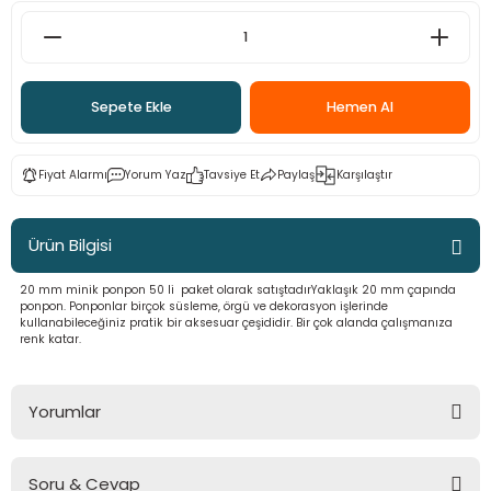
 - Saç İpleri
arı
MLİ MAKROME İPİ
 Halkalar
Sultan Puffy Işıltı
emeler
rı
Sultan Pullim Işıltı
Sepete Ekle
Hemen Al
Sultan Pullu İp
Fiyat Alarmı
Yorum Yaz
Tavsiye Et
Paylaş
Karşılaştır
Sultan Simli Polyester Ribbon
Ürün Bilgisi
20 mm minik ponpon 50 li paket olarak satıştadırYaklaşık 20 mm çapında
t
eri
ponpon. Ponponlar birçok süsleme, örgü ve dekorasyon işlerinde
kullanabileceğiniz pratik bir aksesuar çeşididir. Bir çok alanda çalışmanıza
renk katar.
etler
eri
Yorumlar
plar
Soru & Cevap