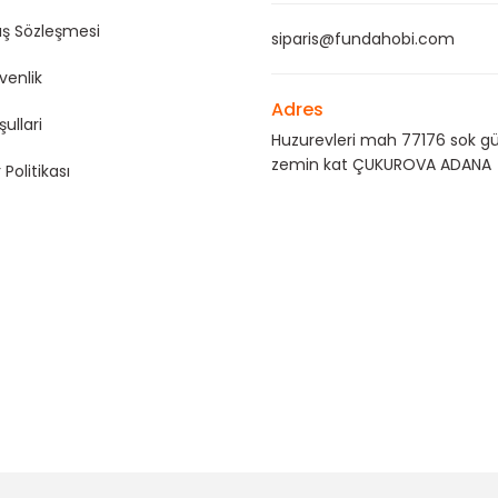
ış Sözleşmesi
siparis@fundahobi.com
üvenlik
Adres
şullari
Huzurevleri mah 77176 sok gü
zemin kat ÇUKUROVA ADANA
 Politikası