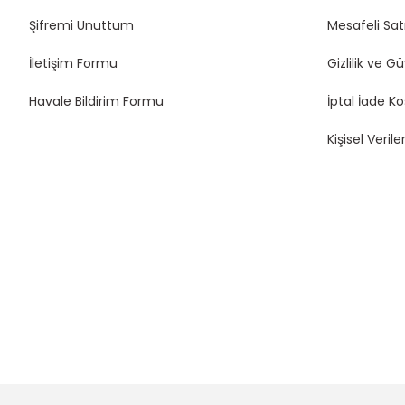
85,00 TL
120,00 TL
Şifremi Unuttum
Mesafeli Sat
İletişim Formu
Gizlilik ve G
Havale Bildirim Formu
İptal İade Ko
Kişisel Veriler