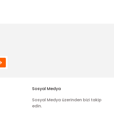
Funda Hobi
aplı
Masif Kulplu Metal Burs
250,00 TL
e Gold Model
Sosyal Medya
Sosyal Medya üzerinden bizi takip
edin.