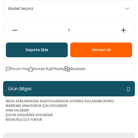
 - Saç İpleri
arı
MLİ MAKROME İPİ
 Halkalar
Sultan Puffy Işıltı
emeler
rı
Sultan Pullim Işıltı
Sultan Pullu İp
Sepete Ekle
Hemen Al
Sultan Simli Polyester Ribbon
Yorum Yaz
Tavsiye Et
Paylaş
Karşılaştır
t
eri
Ürün Bilgisi
etler
eri
EMZİK ASKILARINIZDA KAŞIYICILARINIZDA GÜVENLE KULLANABİLİRSİNİZ
MAKROME ANAHTARLIK İÇİN UYGUNDUR
HAM HALDEDİR
ÇOCUK SAĞLIĞINA UYGUNDUR
KESİNLİKLE CİLA YOKTUR
plar