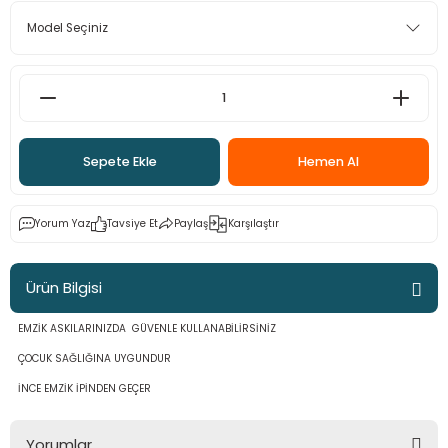
 - Saç İpleri
arı
MLİ MAKROME İPİ
 Halkalar
Sultan Puffy Işıltı
emeler
rı
Sultan Pullim Işıltı
Sultan Pullu İp
Sepete Ekle
Hemen Al
Sultan Simli Polyester Ribbon
Yorum Yaz
Tavsiye Et
Paylaş
Karşılaştır
t
eri
Ürün Bilgisi
etler
eri
EMZİK ASKILARINIZDA GÜVENLE KULLANABİLİRSİNİZ
ÇOCUK SAĞLIĞINA UYGUNDUR
İNCE EMZİK İPİNDEN GEÇER
plar
Yorumlar