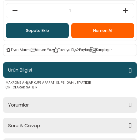
 - Saç İpleri
arı
MLİ MAKROME İPİ
 Halkalar
Sultan Puffy Işıltı
emeler
rı
Sultan Pullim Işıltı
Sepete Ekle
Hemen Al
Sultan Pullu İp
Fiyat Alarmı
Yorum Yaz
Tavsiye Et
Paylaş
Karşılaştır
Sultan Simli Polyester Ribbon
Ürün Bilgisi
MAKROME AHŞAP KÜPE APARATI KLİPSİ DAHİL FİYATIDIR
t
eri
ÇİFT OLARAK SATILIR
etler
eri
Yorumlar
Soru & Cevap
Bu ürüne ilk yorumu siz yapın!
plar