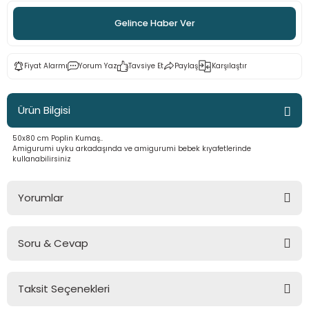
 - Saç İpleri
arı
MLİ MAKROME İPİ
 Halkalar
Sultan Puffy Işıltı
Gelince Haber Ver
emeler
rı
Sultan Pullim Işıltı
Fiyat Alarmı
Yorum Yaz
Tavsiye Et
Paylaş
Karşılaştır
Sultan Pullu İp
Ürün Bilgisi
Sultan Simli Polyester Ribbon
50x80 cm Poplin Kumaş..
Amigurumi uyku arkadaşında ve amigurumi bebek kıyafetlerinde
kullanabilirsiniz
t
eri
Yorumlar
etler
eri
Soru & Cevap
Bu ürüne ilk yorumu siz yapın!
plar
Taksit Seçenekleri
Yorum Yaz
Ürün hakkında henüz soru sorulmamış.