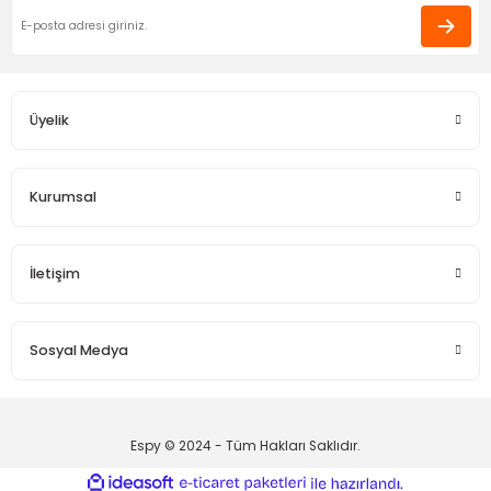
Nurge
Funda Hobi
Funda Hobi
Harıka çok hızlı gönderim
Nurge Vidalı Kasnak
Bulut Makrome Metal Çember
Yıldız Yılbaşı Süsü
Eda Orhan | 16/01/2026
Üyelik
Gönder
Deneyimini Paylaş
160,00 TL
60,00 TL
35,00 TL
Funda Hobi
SULTAN
Kurumsal
Sepet/Tepsi Kulp
Boru Kasnak -20x25 cm
İletişim
40,00 TL
175,00 TL
SULTAN
Funda Hobi
Sosyal Medya
Boru Kasnak -20x25 ve 25x35 2li Kasnak
Kendin Tasarla
360,00 TL
20,00 TL
Espy © 2024 - Tüm Hakları Saklıdır.
SULTAN
ideasoft
ile
e-