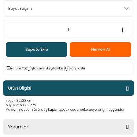
 - Saç İpleri
arı
MLİ MAKROME İPİ
 Halkalar
Sultan Puffy Işıltı
emeler
rı
Sultan Pullim Işıltı
Sultan Pullu İp
Sepete Ekle
Hemen Al
Sultan Simli Polyester Ribbon
Yorum Yaz
Tavsiye Et
Paylaş
Karşılaştır
t
eri
Ürün Bilgisi
etler
eri
küçük 25x22 cm
büyük 31.5 x25 cm
Makrome duvar süsü ,düş kapanı,çocuk odası dekorasyonu için uygundur
Yorumlar
plar