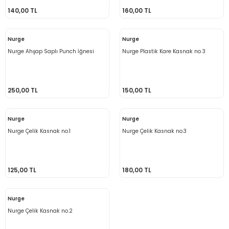
140,00 TL
160,00 TL
 - Saç İpleri
arı
MLİ MAKROME İPİ
 Halkalar
Sultan Puffy Işıltı
emeler
rı
Sultan Pullim Işıltı
Nurge
Nurge
Nurge Ahşap Saplı Punch İğnesi
Nurge Plastik Kare Kasnak no 3
Sultan Pullu İp
Sultan Simli Polyester Ribbon
250,00 TL
150,00 TL
Nurge
Nurge
Nurge Çelik Kasnak no.1
Nurge Çelik Kasnak no.3
t
eri
etler
eri
125,00 TL
180,00 TL
Nurge
Nurge Çelik Kasnak no.2
plar