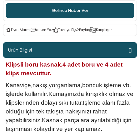
 - Saç İpleri
arı
MLİ MAKROME İPİ
 Halkalar
Sultan Puffy Işıltı
Gelince Haber Ver
emeler
rı
Sultan Pullim Işıltı
Fiyat Alarmı
Yorum Yaz
Tavsiye Et
Paylaş
Karşılaştır
Sultan Pullu İp
Ürün Bilgisi
Sultan Simli Polyester Ribbon
Klipsli boru kasnak.4 adet boru ve 4 adet
klips mevcuttur.
t
eri
Kanaviçe,nakış,yorganlama,boncuk işleme vb.
işlerde kullanılır.Kumaşınızda kırışıklık olmaz ve
etler
eri
klipslerinden dolayı sıkı tutar.İşleme alanı fazla
olduğu için tek takışta nakışınızı rahat
yapabilirsiniz.Kasnak parçalara ayrılabildiği için
taşınması kolaydır ve yer kaplamaz.
plar